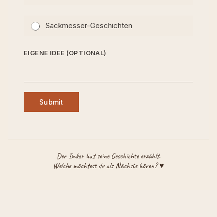
(
O
Sackmesser-Geschichten
P
T
I
EIGENE IDEE (OPTIONAL)
O
N
A
L
)
Submit
Der Imker hat seine Geschichte erzählt.
Welche möchtest du als Nächste hören? ♥