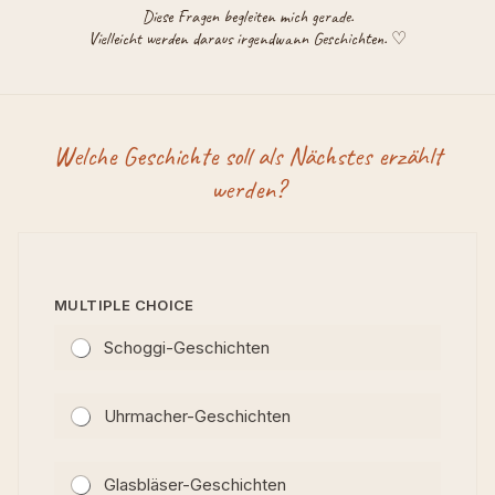
Diese Fragen begleiten mich gerade.
Vielleicht werden daraus irgendwann Geschichten. ♡
Welche Geschichte soll als Nächstes erzählt
werden?
E
MULTIPLE CHOICE
I
Schoggi-Geschichten
G
E
N
E
Uhrmacher-Geschichten
I
D
E
Glasbläser-Geschichten
E